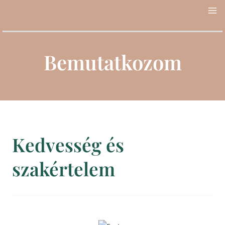
Skip
MA
to
ME
content
Bemutatkozom
Kedvesség és
szakértelem