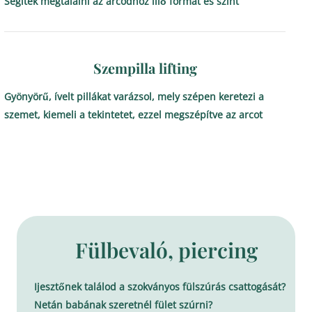
Segítek megtalálni az arcodhoz illő formát és színt
Szempilla lifting
Gyönyörű, ívelt pillákat varázsol, mely szépen keretezi a
szemet, kiemeli a tekintetet, ezzel megszépítve az arcot
Fülbevaló, piercing
Ijesztőnek találod a szokványos fülszúrás csattogását?
Netán babának szeretnél fület szúrni?