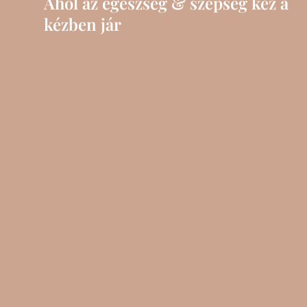
Ahol az egészség & szépség
kéz a
kézben jár