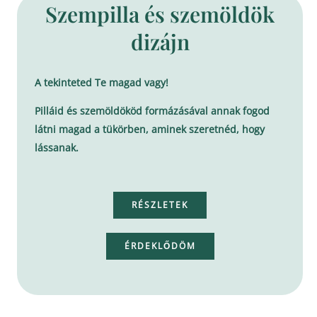
Szempilla és szemöldök
dizájn
A tekinteted Te magad vagy!
Pilláid és szemöldököd formázásával annak fogod
látni magad a tükörben, aminek szeretnéd, hogy
lássanak.
RÉSZLETEK
ÉRDEKLŐDÖM